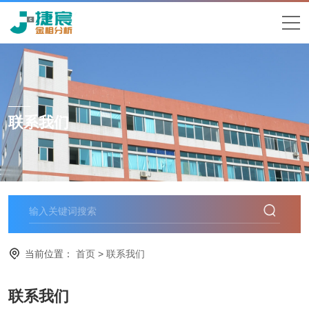
联系我们
当前位置：
首页
>
联系我们
联系我们