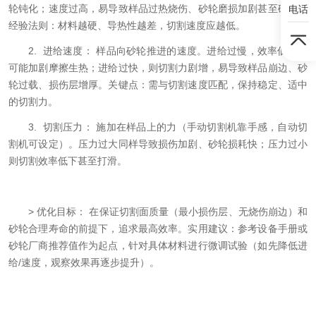
轮钝化；速度过高，易导致样品过热烧伤、砂轮磨损加剧甚至破裂。
电话
经验法则：材料越硬、导热性越差，切割速度应越低。
2. 进给速度： 样品向砂轮推进的速度。进给过慢，效率低下且
可能加剧摩擦生热；进给过快，则切割力剧增，易导致样品崩边、砂
轮过载、损伤层增厚。关键点：需与切割速度匹配，保持稳定、适中
的切割力。
3. 切割压力： 施加在样品上的力（手动切割机靠手感，自动切
割机可设定）。压力过大同样导致损伤加剧、砂轮损耗快；压力过小
则切割效率低下甚至打滑。
> 优化目标： 在保证切割面质量（最小损伤层、无烧伤崩边）和
砂轮合理寿命的前提下，追求最高效率。实用建议：参考设备手册或
砂轮厂商推荐值作为起点，针对具体材料进行微调试验（如先降低进
给/速度，观察效果再逐步提升）。