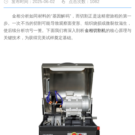
发布时间：2025-06-02
点击次数：
1082
金相分析如同材料的“基因解码”，而切割正是这精密旅程的第一
步。一次不当的切割可能导致观察面变形、组织烧损或微裂纹滋生，
使后续分析功亏一篑。下面我们将深入剖析
金相切割机
的核心原理与
关键技术，为获得完美试样奠定基础。