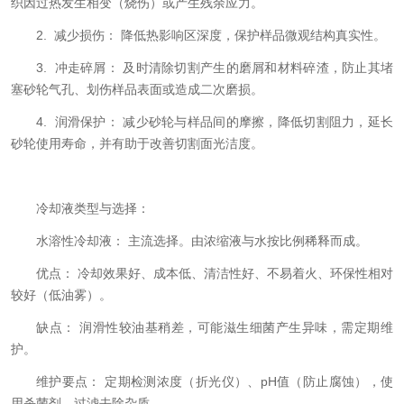
织因过热发生相变（烧伤）或产生残余应力。
2. 减少损伤： 降低热影响区深度，保护样品微观结构真实性。
3. 冲走碎屑： 及时清除切割产生的磨屑和材料碎渣，防止其堵
塞砂轮气孔、划伤样品表面或造成二次磨损。
4. 润滑保护： 减少砂轮与样品间的摩擦，降低切割阻力，延长
砂轮使用寿命，并有助于改善切割面光洁度。
冷却液类型与选择：
水溶性冷却液： 主流选择。由浓缩液与水按比例稀释而成。
优点： 冷却效果好、成本低、清洁性好、不易着火、环保性相对
较好（低油雾）。
缺点： 润滑性较油基稍差，可能滋生细菌产生异味，需定期维
护。
维护要点： 定期检测浓度（折光仪）、pH值（防止腐蚀），使
用杀菌剂，过滤去除杂质。