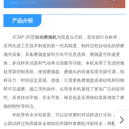
NEWS CENTER
产品介绍
JCMP-3S型
自动磨抛机
为双盘台式机，是依据行业标准，
采用先进工艺技术制造的新一代高精度、制样过程自动化的研磨
抛光设备。
具备磨抛盘旋转方向可任意选择、磨抛盘可快速更
换；多试样夹试器和气动单点加载等功能。本机采用了先进的微
处理器控制系统，使得磨抛盘、磨抛头的转速实现无级可调，制
样压力、时间设定直观、便捷。只需更换磨抛盘或者砂纸和织物
即可完成磨、抛工序的操作。从而使本机展现了更加广泛的应用
性。具有转动平稳、安全可靠、噪音低及采用铸铝底座增加了磨
抛的刚性等特点。
本机带有水冷却装置，可以在研磨时对试样进行冷却，以防
止因试样过热而破坏金相组织并随时将磨粒冲刷排走；再配以玻