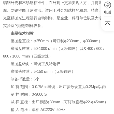
璃钢外壳和不锈钢标准件，在外观上更加美观大方，并提高了防
腐、防锈性能且易清洁。适用于对金相试样的粗磨、精磨、粗抛
电话
光至精抛光过程进行自动制样。是企业、科研单位以及大专院校
实验室的理想制样设备。
主要技术指标
磨抛盘直径：φ250mm（可订制φ230mm、φ300mm）
磨抛盘转速：50-1000 r/min（无极调速）以及400 / 600 /
800 / 1000 r/min（四级定速）
磨抛盘转向：可调正反转选择
磨抛头转速：5-150 r/min（无极调速）
制备样数量：6个
加 荷 范围：0-0.7Mpa可调，出厂参数设置为0.2Mpa以内
制 样 时间：0-3000 S
试 样 直径：出厂标配φ30mm（可订制直径φ22-φ45mm）
输 入 电压：单相 AC220V 50Hz