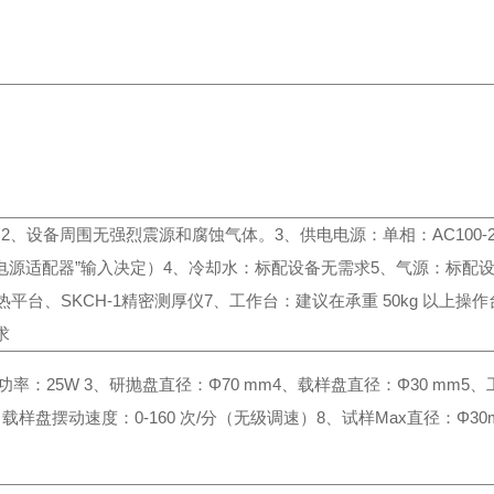
。
2、设备周围无强烈震源和腐蚀气体。
3、供电电源：单相：AC100-2
用“电源适配器”输入决定）
4、冷却水：标配设备无需求
5、气源：标配
加热平台、SKCH-1精密测厚仪
7、工作台：建议在承重 50kg 以上操
求
功率：25W
3、研抛盘直径：Φ70 mm
4、载样盘直径：Φ30 mm
5、
、载样盘摆动速度：0-160 次/分（无级调速）
8、试样Max直径：Φ30