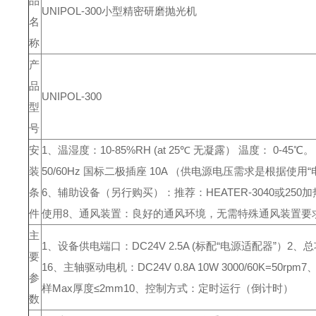
品
UNIPOL-300小型精密研磨抛光机
名
称
产
品
UNIPOL-300
型
号
安
1、温湿度：10-85%RH (at 25℃ 无凝露） 温度： 0-45℃
装
50/60Hz 国标二极插座 10A （供电源电压需求是根据使
条
6、辅助设备（另行购买）：推荐：HEATER-3040或250
件
使用
8、通风装置：良好的通风环境，无需特殊通风装置要
主
1、设备供电端口：DC24V 2.5A (标配“电源适配器”）
2、总
要
1
6、主轴驱动电机：DC24V 0.8A 10W 3000/60K=50rpm
7
参
样Max厚度≤2mm
10、控制方式：定时运行（倒计时）
数