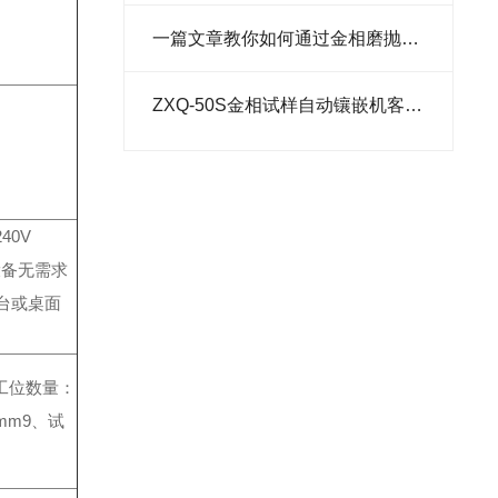
里氏硬度计
一篇文章教你如何通过金相磨抛机抛光
维氏硬度计
ZXQ-50S金相试样自动镶嵌机客户反馈
40V
设备无需求
作台或桌面
工位数量：
mm
9、试