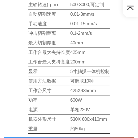
主轴转速(rpm)
500-3000,可定制
自动切割速度
0.01-3mm/s
手动速度
0.01-15mm/s
冲击切割距离
0.1-2mm/s
最大切割厚度
40mm
工作台最大夹持长度
425mm
工作台最大夹持宽度
200mm
显示
5寸触摸一体机控制
使用方法数据
可调取10种
工作台尺寸
425X435mm
功率
600W
电源
单相220V
机器外形尺寸
530X 600x410mm
重量
约80kg